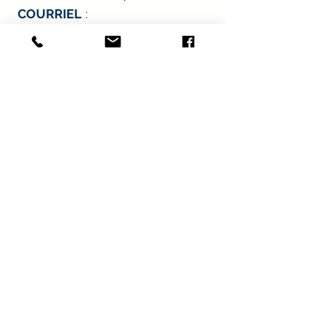
COURRIEL
:
info@entraidepintendre.org
Tél :
418 833-6731
Heures d'ouverture
:
*À l’exception des journées de distribution
alimentaire.
Lundi : 8 h à midi et 13 h à 16 h
30
Mardi : 8 h à midi et 13 h à 16 h
30
Mercredi : 8 h à midi et 13 h à 16
h 30
Jeudi : 8 h à midi et 13 h à 16 h
30