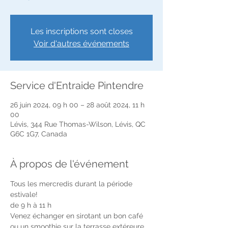
Les inscriptions sont closes
Voir d'autres événements
Service d'Entraide Pintendre
26 juin 2024, 09 h 00 – 28 août 2024, 11 h
00
Lévis, 344 Rue Thomas-Wilson, Lévis, QC
G6C 1G7, Canada
À propos de l'événement
Tous les mercredis durant la période 
estivale!
de 9 h à 11 h 
Venez échanger en sirotant un bon café 
ou un smoothie sur la terrasse extéreure 