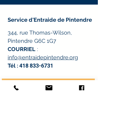
Service d'Entraide de Pintendre
344, rue Thomas-Wilson,
Pintendre G6C 1G7
COURRIEL
:
info@entraidepintendre.org
Tél :
418 833-6731
Heures d'ouverture
:
*À l’exception des journées de distribution
alimentaire.
Lundi : 8 h à midi et 13 h à 16 h
30
Mardi : 8 h à midi et 13 h à 16 h
30