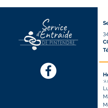
Se
3
C
Té
H
*À 
Lu
Ma
Me