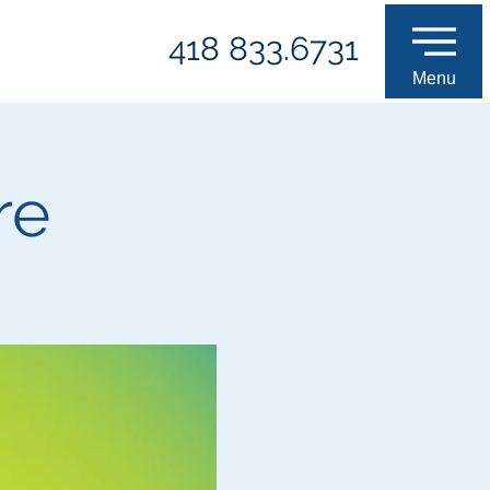
418 833.6731
Menu
re