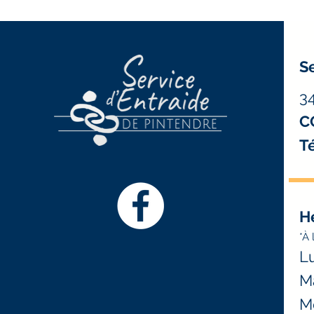
Se
3
C
Té
H
*À 
Lu
Ma
Me