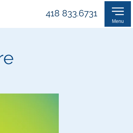
418 833.6731
Menu
re