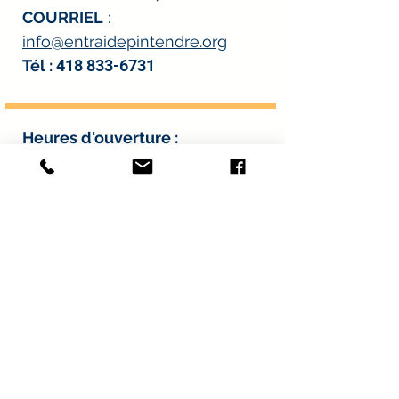
COURRIEL
:
info@entraidepintendre.org
Tél :
418 833-6731
Heures d'ouverture
:
*À l’exception des journées de distribution
alimentaire.
Lundi : 8 h à midi et 13 h à 16 h
30
Mardi : 8 h à midi et 13 h à 16 h
30
Mercredi : 8 h à midi et 13 h à 16
h 30
Jeudi : 8 h à midi et 13 h à 16 h
30