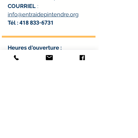
COURRIEL
:
info@entraidepintendre.org
Tél :
418 833-6731
Heures d'ouverture
:
*À l’exception des journées de distribution
alimentaire.
Lundi : 8 h à midi et 13 h à 16 h
30
Mardi : 8 h à midi et 13 h à 16 h
30
Mercredi : 8 h à midi et 13 h à 16
h 30
Jeudi : 8 h à midi et 13 h à 16 h
30