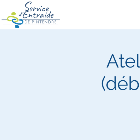
Atel
(déb