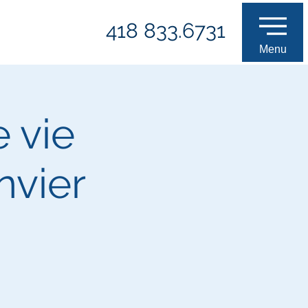
418 833.6731
Menu
e vie
nvier