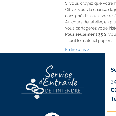
Si vous croyez que votre hi
Offrez-vous la chance de je
consigné dans un livre reli
Au cours de l’atelier, en p
vous partagerez votre histo
Pour seulement 35 $
, vou
– tout le matériel papier…
En lire plus >
Se
3
C
Té