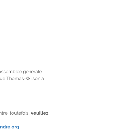
 assemblée générale 
, rue Thomas-Wilson a 
re, toutefois, 
veuillez 
ndre.org