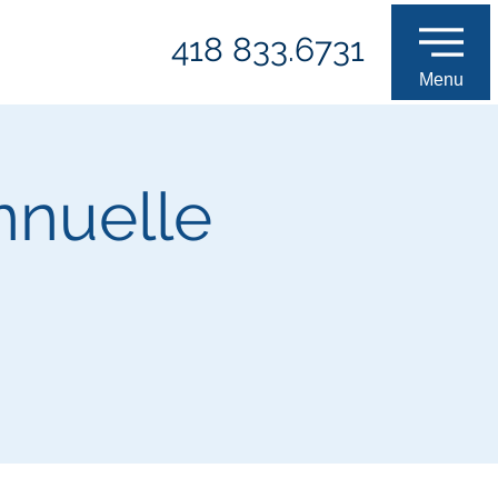
418 833.6731
Menu
nnuelle