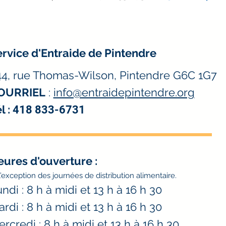
rvice d'Entraide de Pintendre
44, rue Thomas-Wilson, Pintendre G6C 1G7
OURRIEL
:
info@entraidepintendre.org
l :
418 833-6731
eures d'ouverture
:
l’exception des journées de distribution alimentaire.
ndi : 8 h à midi et 13 h à 16 h 30
rdi : 8 h à midi et 13 h à 16 h 30
rcredi : 8 h à midi et 13 h à 16 h 30