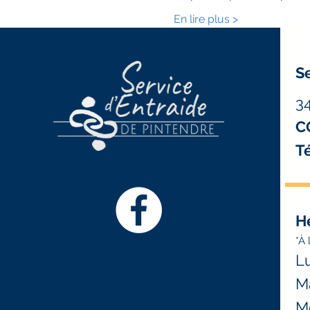
En lire plus >
Se
3
C
Té
H
*À 
Lu
Ma
Me