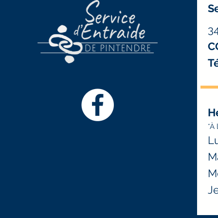
Se
3
C
Té
H
*À 
Lu
Ma
Me
Je