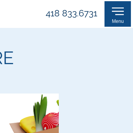
418 833.6731
Menu
RE